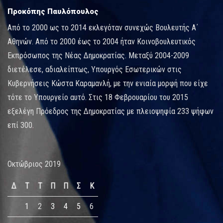
Προκόπης Παυλόπουλος
Από το 2000 ως το 2014 εκλεγόταν συνεχώς Βουλευτής Α΄
Αθηνών. Από το 2000 έως το 2004 ήταν Κοινοβουλευτικός
Εκπρόσωπος της Νέας Δημοκρατίας. Μεταξύ 2004-2009
διετέλεσε, αδιαλείπτως, Υπουργός Εσωτερικών στις
Κυβερνήσεις Κώστα Καραμανλή, με την ενιαία μορφή που είχε
τότε το Υπουργείο αυτό. Στις 18 Φεβρουαρίου του 2015
εξελέγη Πρόεδρος της Δημοκρατίας με πλειοψηφία 233 ψήφων
επί 300.
Οκτώβριος 2019
Δ
Τ
Τ
Π
Π
Σ
Κ
1
2
3
4
5
6