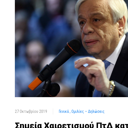
27 Οκτωβρίου 2019
Γενικά
Ομιλίες – Δηλώσεις
Σημεία Χαιρετισμού ΠτΔ κατ