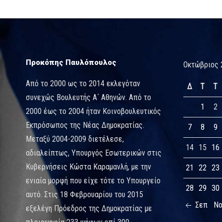
Προκόπης Παυλόπουλος
Οκτώβριος 
Από το 2000 ως το 2014 εκλεγόταν
Δ
Τ
Τ
συνεχώς Βουλευτής Α΄ Αθηνών. Από το
1
2
2000 έως το 2004 ήταν Κοινοβουλευτικός
Εκπρόσωπος της Νέας Δημοκρατίας.
7
8
9
Μεταξύ 2004-2009 διετέλεσε,
14
15
16
αδιαλείπτως, Υπουργός Εσωτερικών στις
Κυβερνήσεις Κώστα Καραμανλή, με την
21
22
23
ενιαία μορφή που είχε τότε το Υπουργείο
28
29
30
αυτό. Στις 18 Φεβρουαρίου του 2015
Σεπ
Ν
εξελέγη Πρόεδρος της Δημοκρατίας με