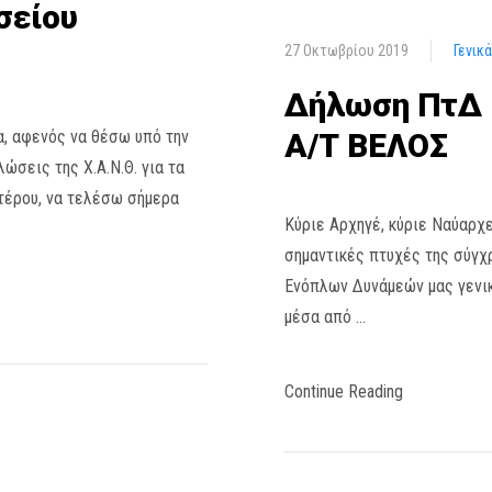
σείου
27 Οκτωβρίου 2019
Γενικ
Δήλωση ΠτΔ κ
α, αφενός να θέσω υπό την
Α/Τ ΒΕΛΟΣ
ώσεις της Χ.Α.Ν.Θ. για τα
ετέρου, να τελέσω σήμερα
Κύριε Αρχηγέ, κύριε Ναύαρχε
σημαντικές πτυχές της σύγχ
Ενόπλων Δυνάμεών μας γενικ
μέσα από …
Continue Reading