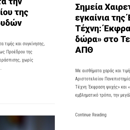
ά την
Σημεία Χαιρε
ίου της
εγκαίνια της
ουδών
Τέχνη: Έκφρα
δώρα» στο Τε
α τιμής και συγκίνησης,
ΑΠΘ
 ως Προέδρου της
περάσπισης, χωρίς
…
Με αισθήματα χαράς και τιμ
Αριστοτελείου Πανεπιστημίο
Τέχνη: Έκφραση ψυχής» και «
εμβληματικό τρόπο, την μεγ
Continue Reading