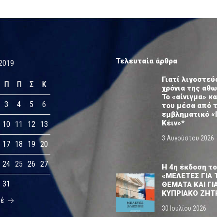
Τελευταία άρθρα
2019
Γιατί λιγοστεύ
Π
Π
Σ
Κ
χρόνια της αθ
Το «αίνιγμα» κα
3
4
5
6
του μέσα από 
εμβληματικό «
Κέιν»*
10
11
12
13
3 Αυγούστου 2026
17
18
19
20
24
25
26
27
Η 4η έκδοση το
«ΜΕΛΕΤΕΣ ΓΙΑ 
31
ΘΕΜΑΤΑ ΚΑΙ ΓΙ
ΚΥΠΡΙΑΚΟ ΖΗΤ
οέ
30 Ιουλίου 2026