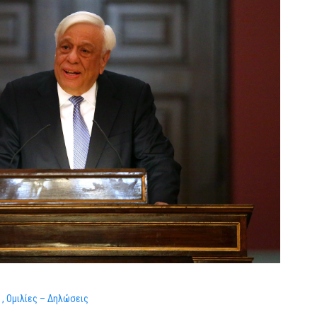
ά
Ομιλίες – Δηλώσεις