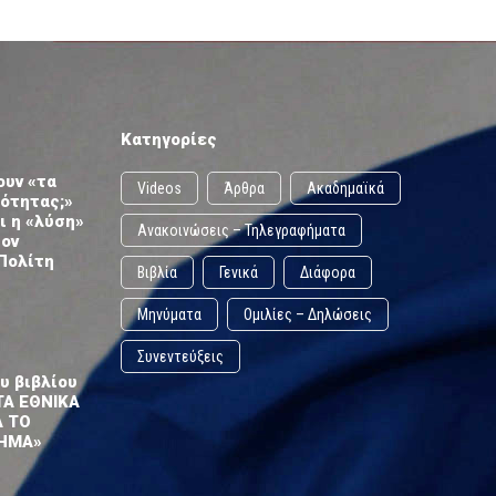
Κατηγορίες
ουν «τα
Videos
Άρθρα
Ακαδημαϊκά
ωότητας;»
ι η «λύση»
Ανακοινώσεις – Τηλεγραφήματα
τον
Πολίτη
Βιβλία
Γενικά
Διάφορα
Μηνύματα
Ομιλίες – Δηλώσεις
Συνεντεύξεις
υ βιβλίου
ΤΑ ΕΘΝΙΚΑ
Α ΤΟ
ΗΜΑ»