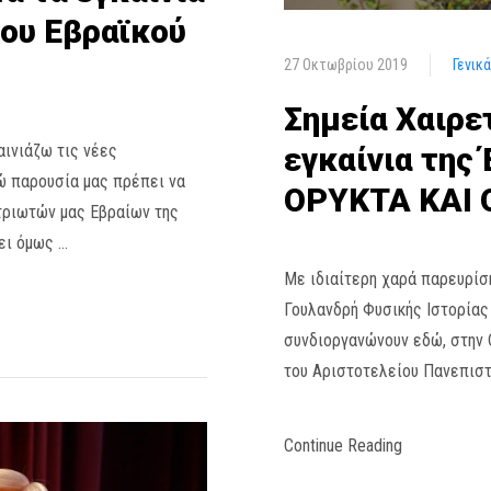
ου Εβραϊκού
27 Οκτωβρίου 2019
Γενικ
Σημεία Χαιρε
αινιάζω τις νέες
εγκαίνια της
ώ παρουσία μας πρέπει να
ΟΡΥΚΤΑ ΚΑΙ
τριωτών μας Εβραίων της
ει όμως …
Με ιδιαίτερη χαρά παρευρίσ
Γουλανδρή Φυσικής Ιστορίας 
συνδιοργανώνουν εδώ, στην 
του Αριστοτελείου Πανεπιστ
Continue Reading