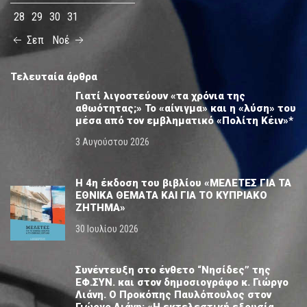
28
29
30
31
Σεπ
Νοέ
Τελευταία άρθρα
Γιατί λιγοστεύουν «τα χρόνια της
αθωότητας;» Το «αίνιγμα» και η «λύση» του
μέσα από τον εμβληματικό «Πολίτη Κέιν»*
3 Αυγούστου 2026
Η 4η έκδοση του βιβλίου «ΜΕΛΕΤΕΣ ΓΙΑ ΤΑ
ΕΘΝΙΚΑ ΘΕΜΑΤΑ ΚΑΙ ΓΙΑ ΤΟ ΚΥΠΡΙΑΚΟ
ΖΗΤΗΜΑ»
30 Ιουλίου 2026
Συνέντευξη στο ένθετο “Νησίδες” της
ΕΦ.ΣΥΝ. και στον δημοσιογράφο κ. Γιώργο
Λιάνη. Ο Προκόπης Παυλόπουλος στον
Γιώργο Λιάνη: «Η εκτελεστική εξουσία