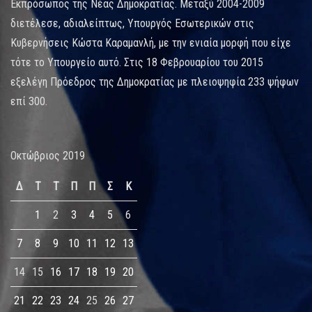
Εκπρόσωπος της Νέας Δημοκρατίας. Μεταξύ 2004-2009
διετέλεσε, αδιαλείπτως, Υπουργός Εσωτερικών στις
Κυβερνήσεις Κώστα Καραμανλή, με την ενιαία μορφή που είχε
τότε το Υπουργείο αυτό. Στις 18 Φεβρουαρίου του 2015
εξελέγη Πρόεδρος της Δημοκρατίας με πλειοψηφία 233 ψήφων
επί 300.
Οκτώβριος 2019
Δ
Τ
Τ
Π
Π
Σ
Κ
1
2
3
4
5
6
7
8
9
10
11
12
13
14
15
16
17
18
19
20
21
22
23
24
25
26
27