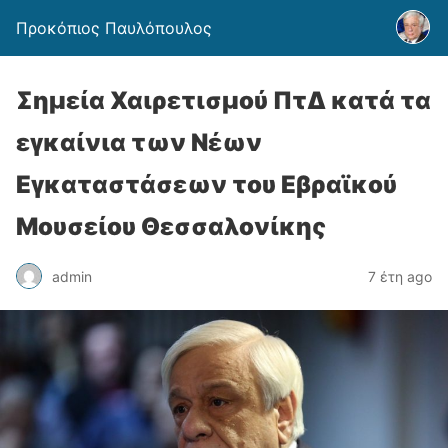
Προκόπιος Παυλόπουλος
Σημεία Χαιρετισμού ΠτΔ κατά τα
εγκαίνια των Νέων
Εγκαταστάσεων του Εβραϊκού
Μουσείου Θεσσαλονίκης
admin
7 έτη ago