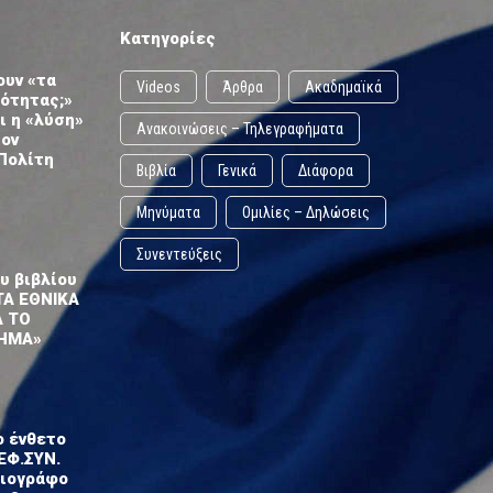
Κατηγορίες
ουν «τα
Videos
Άρθρα
Ακαδημαϊκά
ωότητας;»
ι η «λύση»
Ανακοινώσεις – Τηλεγραφήματα
τον
Πολίτη
Βιβλία
Γενικά
Διάφορα
Μηνύματα
Ομιλίες – Δηλώσεις
Συνεντεύξεις
υ βιβλίου
ΤΑ ΕΘΝΙΚΑ
Α ΤΟ
ΗΜΑ»
ο ένθετο
ΕΦ.ΣΥΝ.
σιογράφο