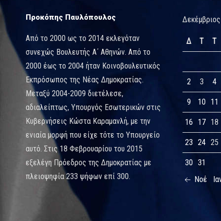
Προκόπης Παυλόπουλος
Δεκέμβριος
Από το 2000 ως το 2014 εκλεγόταν
Δ
Τ
Τ
συνεχώς Βουλευτής Α΄ Αθηνών. Από το
2000 έως το 2004 ήταν Κοινοβουλευτικός
Εκπρόσωπος της Νέας Δημοκρατίας.
2
3
4
Μεταξύ 2004-2009 διετέλεσε,
9
10
11
αδιαλείπτως, Υπουργός Εσωτερικών στις
Κυβερνήσεις Κώστα Καραμανλή, με την
16
17
18
ενιαία μορφή που είχε τότε το Υπουργείο
23
24
25
αυτό. Στις 18 Φεβρουαρίου του 2015
εξελέγη Πρόεδρος της Δημοκρατίας με
30
31
πλειοψηφία 233 ψήφων επί 300.
Νοέ
Ια