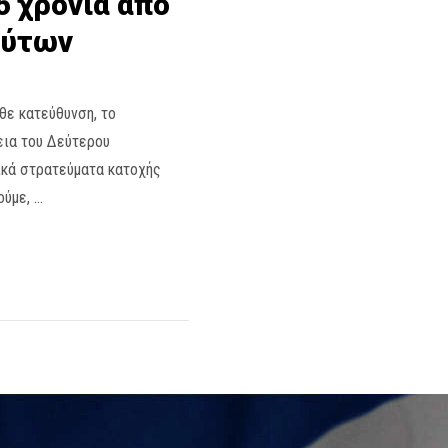
6 χρόνια από
ρύτων
θε κατεύθυνση, το
εια του Δεύτερου
ικά στρατεύματα κατοχής
ούμε, …