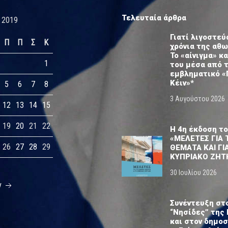
Τελευταία άρθρα
 2019
Γιατί λιγοστεύ
Π
Π
Σ
Κ
χρόνια της αθ
Το «αίνιγμα» κα
1
του μέσα από 
εμβληματικό «
Κέιν»*
5
6
7
8
3 Αυγούστου 2026
12
13
14
15
19
20
21
22
Η 4η έκδοση το
«ΜΕΛΕΤΕΣ ΓΙΑ 
26
27
28
29
ΘΕΜΑΤΑ ΚΑΙ ΓΙ
ΚΥΠΡΙΑΚΟ ΖΗΤ
30 Ιουλίου 2026
ν
Συνέντευξη στ
“Νησίδες” της 
και στον δημο