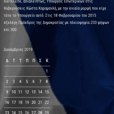
διετέλεσε, αδιαλείπτως, Υπουργός Εσωτερικών στις
Κυβερνήσεις Κώστα Καραμανλή, με την ενιαία μορφή που είχε
τότε το Υπουργείο αυτό. Στις 18 Φεβρουαρίου του 2015
εξελέγη Πρόεδρος της Δημοκρατίας με πλειοψηφία 233 ψήφων
επί 300.
Δεκέμβριος 2019
Δ
Τ
Τ
Π
Π
Σ
Κ
1
2
3
4
5
6
7
8
9
10
11
12
13
14
15
16
17
18
19
20
21
22
23
24
25
26
27
28
29