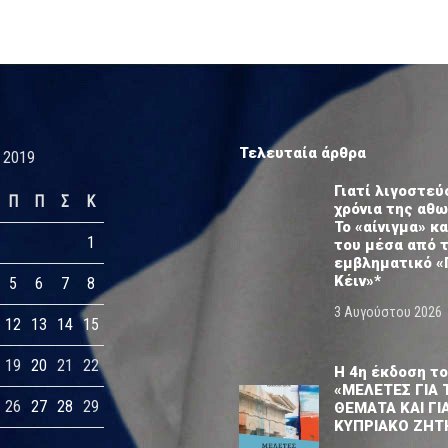
Τελευταία άρθρα
 2019
Γιατί λιγοστεύ
Π
Π
Σ
Κ
χρόνια της αθ
Το «αίνιγμα» κα
1
του μέσα από 
εμβληματικό «
Κέιν»*
5
6
7
8
3 Αυγούστου 2026
12
13
14
15
19
20
21
22
Η 4η έκδοση το
«ΜΕΛΕΤΕΣ ΓΙΑ 
26
27
28
29
ΘΕΜΑΤΑ ΚΑΙ ΓΙ
ΚΥΠΡΙΑΚΟ ΖΗΤ