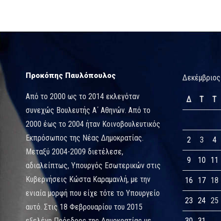
Προκόπης Παυλόπουλος
Δεκέμβριος
Από το 2000 ως το 2014 εκλεγόταν
Δ
Τ
Τ
συνεχώς Βουλευτής Α΄ Αθηνών. Από το
2000 έως το 2004 ήταν Κοινοβουλευτικός
Εκπρόσωπος της Νέας Δημοκρατίας.
2
3
4
Μεταξύ 2004-2009 διετέλεσε,
9
10
11
αδιαλείπτως, Υπουργός Εσωτερικών στις
Κυβερνήσεις Κώστα Καραμανλή, με την
16
17
18
ενιαία μορφή που είχε τότε το Υπουργείο
23
24
25
αυτό. Στις 18 Φεβρουαρίου του 2015
εξελέγη Πρόεδρος της Δημοκρατίας με
30
31