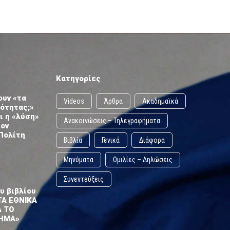
Κατηγορίες
ουν «τα
Videos
Άρθρα
Ακαδημαϊκά
ωότητας;»
ι η «λύση»
Ανακοινώσεις – Τηλεγραφήματα
τον
Πολίτη
Βιβλία
Γενικά
Διάφορα
Μηνύματα
Ομιλίες – Δηλώσεις
Συνεντεύξεις
υ βιβλίου
ΤΑ ΕΘΝΙΚΑ
Α ΤΟ
ΗΜΑ»