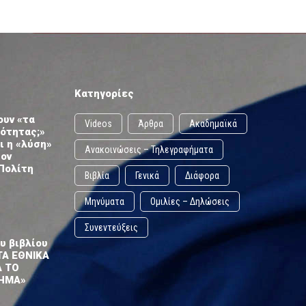
Κατηγορίες
ουν «τα
Videos
Άρθρα
Ακαδημαϊκά
ωότητας;»
ι η «λύση»
Ανακοινώσεις – Τηλεγραφήματα
τον
Πολίτη
Βιβλία
Γενικά
Διάφορα
Μηνύματα
Ομιλίες – Δηλώσεις
Συνεντεύξεις
υ βιβλίου
ΤΑ ΕΘΝΙΚΑ
Α ΤΟ
ΗΜΑ»