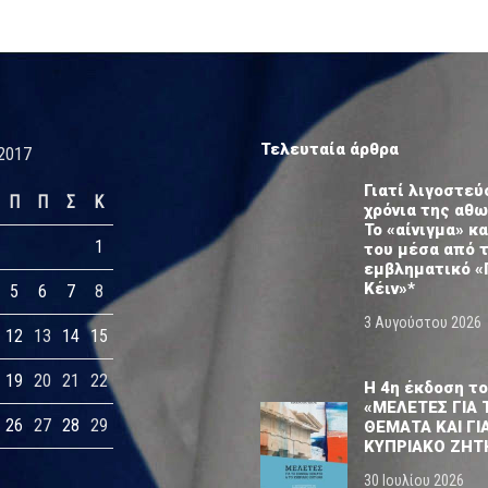
Τελευταία άρθρα
2017
Γιατί λιγοστεύ
Π
Π
Σ
Κ
χρόνια της αθ
Το «αίνιγμα» κα
1
του μέσα από 
εμβληματικό «
Κέιν»*
5
6
7
8
3 Αυγούστου 2026
12
13
14
15
19
20
21
22
Η 4η έκδοση το
«ΜΕΛΕΤΕΣ ΓΙΑ 
26
27
28
29
ΘΕΜΑΤΑ ΚΑΙ ΓΙ
ΚΥΠΡΙΑΚΟ ΖΗΤ
30 Ιουλίου 2026