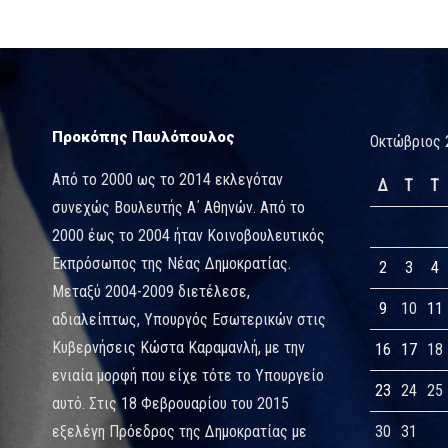
Προκόπης Παυλόπουλος
Οκτώβριος 
Από το 2000 ως το 2014 εκλεγόταν
Δ
Τ
Τ
συνεχώς Βουλευτής Α΄ Αθηνών. Από το
2000 έως το 2004 ήταν Κοινοβουλευτικός
Εκπρόσωπος της Νέας Δημοκρατίας.
2
3
4
Μεταξύ 2004-2009 διετέλεσε,
9
10
11
αδιαλείπτως, Υπουργός Εσωτερικών στις
Κυβερνήσεις Κώστα Καραμανλή, με την
16
17
18
ενιαία μορφή που είχε τότε το Υπουργείο
23
24
25
αυτό. Στις 18 Φεβρουαρίου του 2015
εξελέγη Πρόεδρος της Δημοκρατίας με
30
31