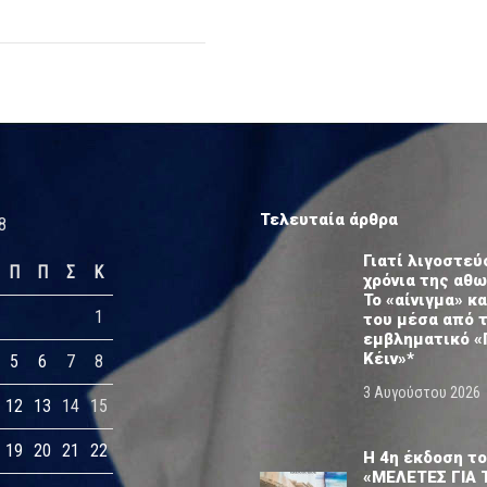
Τελευταία άρθρα
8
Γιατί λιγοστεύ
Π
Π
Σ
Κ
χρόνια της αθ
Το «αίνιγμα» κα
1
του μέσα από 
εμβληματικό «
Κέιν»*
5
6
7
8
3 Αυγούστου 2026
12
13
14
15
19
20
21
22
Η 4η έκδοση το
«ΜΕΛΕΤΕΣ ΓΙΑ 