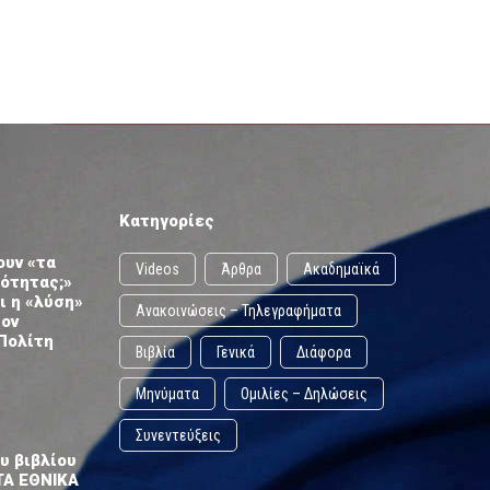
Κατηγορίες
ουν «τα
Videos
Άρθρα
Ακαδημαϊκά
ωότητας;»
ι η «λύση»
Ανακοινώσεις – Τηλεγραφήματα
τον
Πολίτη
Βιβλία
Γενικά
Διάφορα
Μηνύματα
Ομιλίες – Δηλώσεις
Συνεντεύξεις
υ βιβλίου
ΤΑ ΕΘΝΙΚΑ