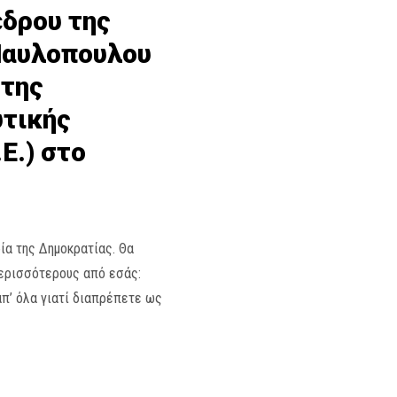
έδρου της
Παυλοπουλου
 της
υτικής
Ε.) στο
α της Δημοκρατίας. Θα
ερισσότερους από εσάς:
π’ όλα γιατί διαπρέπετε ως