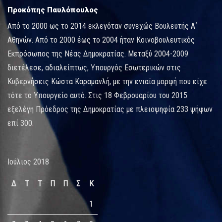
Προκόπης Παυλόπουλος
Από το 2000 ως το 2014 εκλεγόταν συνεχώς Βουλευτής Α΄
Αθηνών. Από το 2000 έως το 2004 ήταν Κοινοβουλευτικός
Εκπρόσωπος της Νέας Δημοκρατίας. Μεταξύ 2004-2009
διετέλεσε, αδιαλείπτως, Υπουργός Εσωτερικών στις
Κυβερνήσεις Κώστα Καραμανλή, με την ενιαία μορφή που είχε
τότε το Υπουργείο αυτό. Στις 18 Φεβρουαρίου του 2015
εξελέγη Πρόεδρος της Δημοκρατίας με πλειοψηφία 233 ψήφων
επί 300.
Ιούλιος 2018
Δ
Τ
Τ
Π
Π
Σ
Κ
1