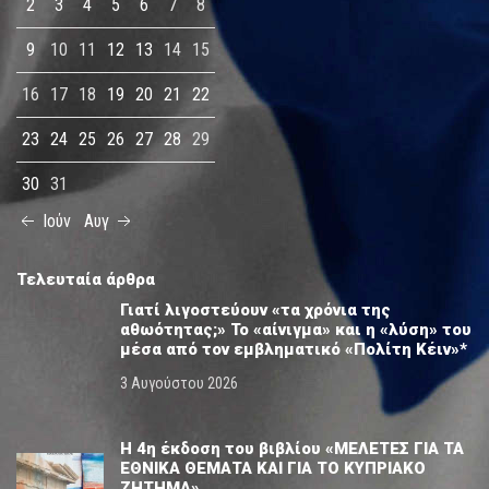
2
3
4
5
6
7
8
9
10
11
12
13
14
15
16
17
18
19
20
21
22
23
24
25
26
27
28
29
30
31
Ιούν
Αυγ
Τελευταία άρθρα
Γιατί λιγοστεύουν «τα χρόνια της
αθωότητας;» Το «αίνιγμα» και η «λύση» του
μέσα από τον εμβληματικό «Πολίτη Κέιν»*
3 Αυγούστου 2026
Η 4η έκδοση του βιβλίου «ΜΕΛΕΤΕΣ ΓΙΑ ΤΑ
ΕΘΝΙΚΑ ΘΕΜΑΤΑ ΚΑΙ ΓΙΑ ΤΟ ΚΥΠΡΙΑΚΟ
ΖΗΤΗΜΑ»