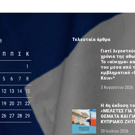
Τελευταία άρθρα
8
Γιατί λιγοστεύ
Π
Π
Σ
Κ
χρόνια της αθ
Το «αίνιγμα» κα
1
του μέσα από 
εμβληματικό «
Κέιν»*
5
6
7
8
3 Αυγούστου 2026
12
13
14
15
19
20
21
22
Η 4η έκδοση το
«ΜΕΛΕΤΕΣ ΓΙΑ 
26
27
28
29
ΘΕΜΑΤΑ ΚΑΙ ΓΙ
ΚΥΠΡΙΑΚΟ ΖΗΤ
30 Ιουλίου 2026