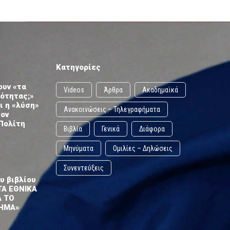
Κατηγορίες
ουν «τα
Videos
Άρθρα
Ακαδημαϊκά
ωότητας;»
ι η «λύση»
Ανακοινώσεις – Τηλεγραφήματα
τον
Πολίτη
Βιβλία
Γενικά
Διάφορα
Μηνύματα
Ομιλίες – Δηλώσεις
Συνεντεύξεις
υ βιβλίου
ΤΑ ΕΘΝΙΚΑ
Α ΤΟ
ΗΜΑ»