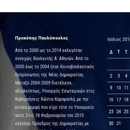
Προκόπης Παυλόπουλος
Ιούλιος 201
Από το 2000 ως το 2014 εκλεγόταν
Δ
Τ
Τ
συνεχώς Βουλευτής Α΄ Αθηνών. Από το
2000 έως το 2004 ήταν Κοινοβουλευτικός
Εκπρόσωπος της Νέας Δημοκρατίας.
2
3
4
Μεταξύ 2004-2009 διετέλεσε,
9
10
11
αδιαλείπτως, Υπουργός Εσωτερικών στις
Κυβερνήσεις Κώστα Καραμανλή, με την
16
17
18
ενιαία μορφή που είχε τότε το Υπουργείο
23
24
25
αυτό. Στις 18 Φεβρουαρίου του 2015
εξελέγη Πρόεδρος της Δημοκρατίας με
30
31