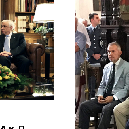
Δ κ. Π.