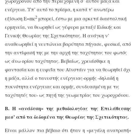
χωροχρόνου από την περιεχόμενη σ’ αυτόν μάζα και
ενέργεια. Υπ’ αυτό το πρίσμα, η κατά τ’ ανωτέρω
2
εξίσωση Ε=
mc
μπορεί, έστω με μια αρκετά διασταλτική
ερμηνεία, να θεωρηθεί ως γέφυρα μεταξύ Ειδικής και
Γενικής Θεωρίας της Σχετικότητας.
Η ανάγκη ν’
αναθεωρηθεί η νευτώνεια βαρύτητα πήγασε, φυσικά, από
την αντίφασή της με την αρχή της ταχύτητας του φωτός
ως άνω ορίου ταχύτητας. Βεβαίως, χρειάσθηκε η
φαντασία και η ευφυΐα του Αϊνστάιν για να θεωρηθεί όχι
η μάζα, αλλά
ο τανυστής ενέργειας-ορμής -δηλαδή η
πυκνότητα ενέργειας και ορμής, συνδυασμένη με τις
ταχύτητές του- ως πηγή της γεωμετρίας του χωροχρόνου.
Β. Η «ανάδυση» της μεθοδολογίας της Επιλάθευσης
μεσ’ από τα δεδομένα της Θεωρίας της Σχετικότητας.
Είναι μάλλον πια βέβαιο ότι ήταν η «μεγάλη ανατροπή»