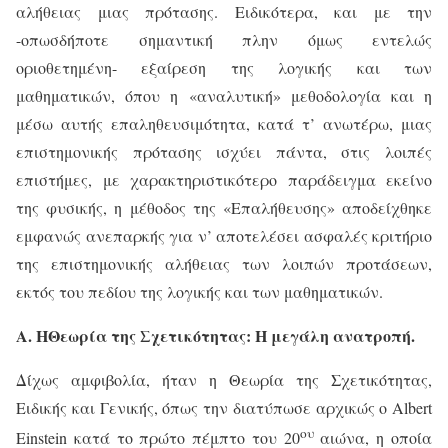
αλήθειας μιας πρότασης. Ειδικότερα, και με την
-οπωσδήποτε σημαντική πλην όμως εντελώς
οριοθετημένη- εξαίρεση της λογικής και των
μαθηματικών, όπου η «αναλυτική» μεθοδολογία και η
μέσω αυτής επαληθευσιμότητα, κατά τ’ ανωτέρω, μιας
επιστημονικής πρότασης ισχύει πάντα, στις λοιπές
επιστήμες, με χαρακτηριστικότερο παράδειγμα εκείνο
της φυσικής, η μέθοδος της «Επαλήθευσης» αποδείχθηκε
εμφανώς ανεπαρκής για ν’ αποτελέσει ασφαλές κριτήριο
της επιστημονικής αλήθειας των λοιπών προτάσεων,
εκτός του πεδίου της λογικής και των μαθηματικών.
A
.
H
Θεωρία της Σχετικότητας: Η μεγάλη ανατροπή.
Δίχως αμφιβολία, ήταν η Θεωρία της Σχετικότητας,
Ειδικής και Γενικής, όπως την διατύπωσε αρχικώς ο
Albert
ου
Einstein
κατά το πρώτο πέμπτο του 20
αιώνα, η οποία