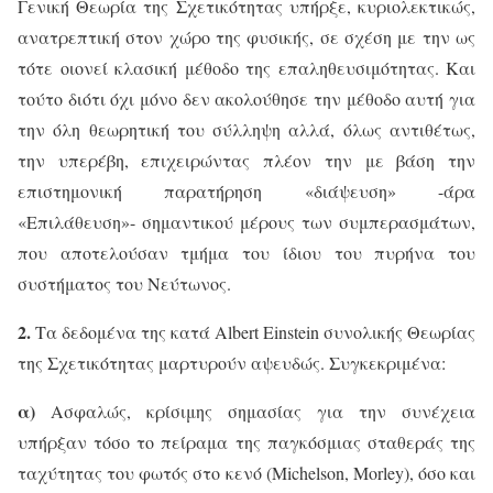
Γενική Θεωρία της Σχετικότητας υπήρξε, κυριολεκτικώς,
ανατρεπτική στον χώρο της φυσικής, σε σχέση με την ως
τότε οιονεί κλασική μέθοδο της επαληθευσιμότητας. Και
τούτο διότι όχι μόνο δεν ακολούθησε την μέθοδο αυτή για
την όλη θεωρητική του σύλληψη αλλά, όλως αντιθέτως,
την υπερέβη, επιχειρώντας πλέον την με βάση την
επιστημονική παρατήρηση «διάψευση» -άρα
«Επιλάθευση»- σημαντικού μέρους των συμπερασμάτων,
που αποτελούσαν τμήμα του ίδιου του πυρήνα του
συστήματος του Νεύτωνος.
2.
Τα δεδομένα της κατά
Albert
Einstein
συνολικής Θεωρίας
της Σχετικότητας μαρτυρούν αψευδώς. Συγκεκριμένα:
α)
A
σφαλώς, κρίσιμης σημασίας για την συνέχεια
υπήρξαν τόσο το πείραμα της παγκόσμιας σταθεράς της
ταχύτητας του φωτός στο κενό (
Michelson
,
Morley
), όσο και