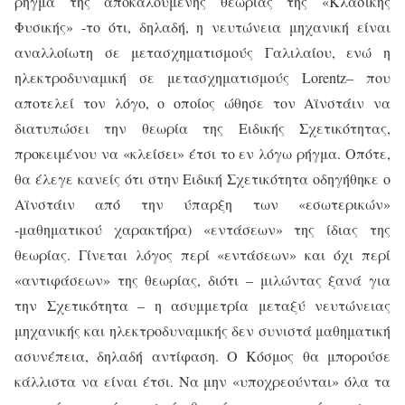
ρήγμα της αποκαλούμενης θεωρίας της «Κλασικής
Φυσικής» -το ότι, δηλαδή, η νευτώνεια μηχανική είναι
αναλλοίωτη σε μετασχηματισμούς Γαλιλαίου, ενώ η
ηλεκτροδυναμική σε μετασχηματισμούς
Lorentz
– που
αποτελεί τον λόγο, ο οποίος ώθησε τον Αϊνστάιν να
διατυπώσει την θεωρία της Ειδικής Σχετικότητας,
προκειμένου να «κλείσει» έτσι το εν λόγω ρήγμα. Οπότε,
θα έλεγε κανείς ότι στην Ειδική Σχετικότητα οδηγήθηκε ο
Αϊνστάιν από την ύπαρξη των «εσωτερικών»
-μαθηματικού χαρακτήρα) «εντάσεων» της ίδιας της
θεωρίας. Γίνεται λόγος περί «εντάσεων» και όχι περί
«αντιφάσεων» της θεωρίας, διότι – μιλώντας ξανά για
την Σχετικότητα – η ασυμμετρία μεταξύ νευτώνειας
μηχανικής και ηλεκτροδυναμικής δεν συνιστά μαθηματική
ασυνέπεια, δηλαδή αντίφαση. Ο Κόσμος θα μπορούσε
κάλλιστα να είναι έτσι. Να μην «υποχρεούνται» όλα τα