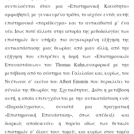
συντελούνται όταν μια «Επιστημονική Κοινότητα»
αμφισβητεί, με γενικευμένο τρόπο, το ισχύον εντός αυτής
επιστημονικό «παράδειγμα» και το αντικαθιστά μ’ ένα
νέο. Ίσως ποτέ άλλοτε στην ιστορία της μεθοδολογίας των
επιστημών δεν υπήρξε πιο συγκεκριμένη εξήγηση της
αντικατάστασης μιας θεωρίας από μιαν άλλη, από την
εξήγηση που επιτρέπει η δομή των «Επιστημονικών
Επαναστάσεων» του
Thomas
Kuhn
,αναφορικά με την
μετάβαση από το σύστημα του Γαλιλαίου και, κυρίως, του
Νεύτωνος σ’ εκείνο του
Albert
Einstein
που περικλείει το
σύνολο της Θεωρίας της Σχετικότητας. Διότι η μετάβαση
αυτή, η οποία επιτυγχάνεται με την αντικατάσταση ενός
«Παραδείγματος», συνιστά μια πραγματική
«Επιστημονική Επανάσταση», όπως απέδειξε -και
διαρκώς αποδεικνύει- η πορεία ιδίως των θετικών
επιστημών σ’ όλους τους τομείς, και κυρίως στον τομέα