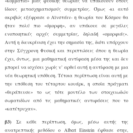
«κομμάτια» μιάς φυσικής θεωρίας να υπακούουν στους
ίδιους μετασχηματισμούς συμμετρίας. Όμως -κι αυτό
ακριβώς εξέφρασε ο Αϊνστάιν- η θεωρία του Κόσμου θα
ήταν πολύ πιο «όμορφη», αν υπάκουε σε μεγάλες
ενοποιητικές αρχές συμμετρίας, δηλαδή «ομορφιάς».
Αυτή η διευκρίνιση έχει την σημασία της, διότι υπάρχουν
στην Σύγχρονη Φυσική και περιπτώσεις όπου η θεωρία
έχει, όντως, μια μαθηματική αντίφαση μέσα της και δεν
μπορεί να ισχύσει χωρίς ν’ αρθεί αυτή η αντίφαση με μια
νέα θεωρητική υπόθεση. Τέτοια περίπτωση είναι αυτή με
την υπόθεση του τέταρτου κουάρκ, η οποία πράγματι
«θεράπευσε» το ως τότε μοντέλο των στοιχειωδών
σωματιδίων από τις μαθηματικές αντιφάσεις που το
«κατέτρυχαν».
β3)
Σε κάθε περίπτωση, όμως, μέσω αυτής της
ανατρεπτικής μεθόδου ο
Albert
Einstein
έφθασε στην,