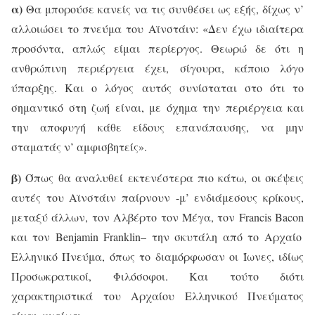
α)
Θα μπορούσε κανείς να τις συνθέσει ως εξής, δίχως ν’
αλλοιώσει το πνεύμα του Αϊνστάιν: «Δεν έχω ιδιαίτερα
προσόντα, απλώς είμαι περίεργος. Θεωρώ δε ότι η
ανθρώπινη περιέργεια έχει, σίγουρα, κάποιο λόγο
ύπαρξης. Και ο λόγος αυτός συνίσταται στο ότι το
σημαντικό στη ζωή είναι, με όχημα την περιέργεια και
την αποφυγή κάθε είδους επανάπαυσης, να μην
σταματάς ν’ αμφισβητείς».
β)
Όπως θα αναλυθεί εκτενέστερα πιο κάτω, οι σκέψεις
αυτές του Αϊνστάιν παίρνουν -μ’ ενδιάμεσους κρίκους,
μεταξύ άλλων, τον Αλβέρτο τον Μέγα, τον
Francis
Bacon
και τον
Benjamin
Franklin
– την σκυτάλη από το Αρχαίο
Ελληνικό Πνεύμα, όπως το διαμόρφωσαν οι Ίωνες, ιδίως
Προσωκρατικοί, Φιλόσοφοι. Και τούτο διότι
χαρακτηριστικά του Αρχαίου Ελληνικού Πνεύματος