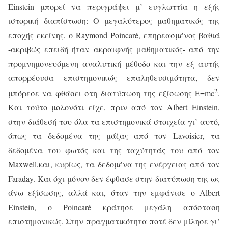
Einstein
μπορεί να περιγράψει μ’ ευγλωττία η εξής
ιστορική διαπίστωση: Ο μεγαλύτερος μαθηματικός της
εποχής εκείνης, ο
Raymond
Poincar
é, επηρεασμένος βαθιά
-ακριβώς επειδή ήταν ακραιφνής μαθηματικός- από την
προμνημονευόμενη αναλυτική μέθοδο και την εξ αυτής
απορρέουσα επιστημονικώς επαληθευσιμότητα, δεν
2
μπόρεσε να φθάσει στη διατύπωση της εξίσωσης Ε=
mc
.
Και τούτο μολονότι είχε, πριν από τον
Albert
Einstein
,
στην διάθεσή του όλα τα επιστημονικά στοιχεία γι’ αυτό,
όπως τα δεδομένα της μάζας από τον
Lavoisier
, τα
δεδομένα του φωτός και της ταχύτητάς του από τον
Maxwell
,και, κυρίως, τα δεδομένα της ενέργειας από τον
Faraday
. Και όχι μόνον δεν έφθασε στην διατύπωση της ως
άνω εξίσωσης, αλλά και, όταν την εμφάνισε ο
Albert
Einstein
, ο
Poincar
é κράτησε μεγάλη απόσταση
επιστημονικώς. Στην πραγματικότητα ποτέ δεν μίλησε γι’