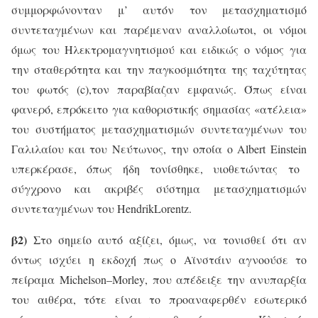
συμμορφώνονταν μ’ αυτόν τον μετασχηματισμό
συντεταγμένων και παρέμεναν αναλλοίωτοι, οι νόμοι
όμως του Ηλεκτρομαγνητισμού και ειδικώς ο νόμος για
την σταθερότητα και την παγκοσμιότητα της ταχύτητας
του φωτός (
c
),τον παραβίαζαν εμφανώς. Όπως είναι
φανερό, επρόκειτο για καθοριστικής σημασίας «ατέλεια»
του συστήματος μετασχηματισμών συντεταγμένων του
Γαλιλαίου και του Νεύτωνος, την οποία ο
Albert
Einstein
υπερκέρασε, όπως ήδη τονίσθηκε, υιοθετώντας το
σύγχρονο και ακριβές σύστημα μετασχηματισμών
συντεταγμένων του
Hendrik
Lorentz
.
β2)
Στο σημείο αυτό αξίζει, όμως, να τονισθεί ότι
αν
όντως ισχύει η εκδοχή πως ο Αϊνστάιν αγνοούσε το
πείραμα
Michelson
–
Morley
, που απέδειξε την ανυπαρξία
του αιθέρα, τότε είναι το προαναφερθέν εσωτερικό