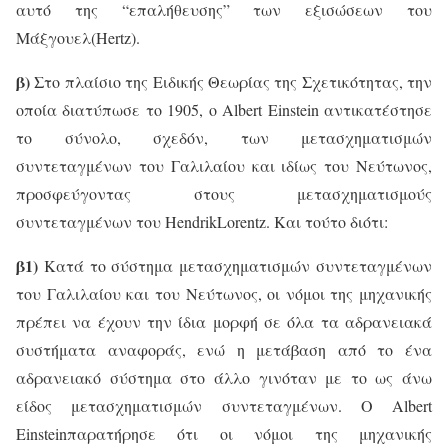
αυτό της “επαλήθευσης” των εξισώσεων του
Μάξγουελ(
Hertz
).
β)
Στο πλαίσιο της Ειδικής Θεωρίας της Σχετικότητας, την
οποία διατύπωσε το 1905, ο
Albert
Einstein
αντικατέστησε
το σύνολο, σχεδόν, των μετασχηματισμών
συντεταγμένων του Γαλιλαίου και ιδίως του Νεύτωνος,
προσφεύγοντας στους μετασχηματισμούς
συντεταγμένων του
Hendrik
Lorentz
. Και τούτο διότι:
β1)
Κατά το σύστημα μετασχηματισμών συντεταγμένων
του Γαλιλαίου και του Νεύτωνος, οι νόμοι της μηχανικής
πρέπει να έχουν την ίδια μορφή σε όλα τα αδρανειακά
συστήματα αναφοράς, ενώ η μετάβαση από το ένα
αδρανειακό σύστημα στο άλλο γινόταν με το ως άνω
είδος μετασχηματισμών συντεταγμένων. Ο
Albert
Einstein
παρατήρησε ότι οι νόμοι της μηχανικής