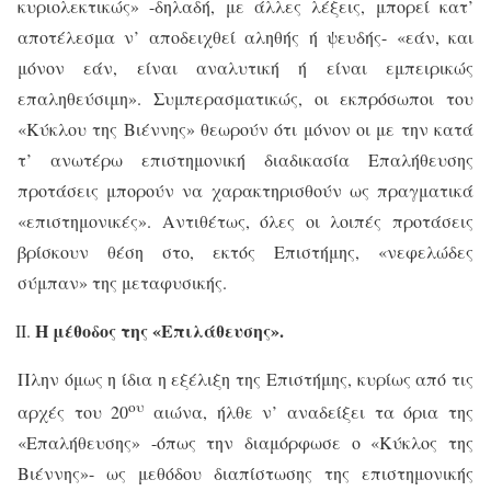
κυριολεκτικώς» -δηλαδή, με άλλες λέξεις, μπορεί κατ’
αποτέλεσμα ν’ αποδειχθεί αληθής ή ψευδής- «εάν, και
μόνον εάν, είναι αναλυτική ή είναι εμπειρικώς
επαληθεύσιμη». Συμπερασματικώς, οι εκπρόσωποι του
«Κύκλου της Βιέννης» θεωρούν ότι μόνον οι με την κατά
τ’ ανωτέρω επιστημονική διαδικασία Επαλήθευσης
προτάσεις μπορούν να χαρακτηρισθούν ως πραγματικά
«επιστημονικές». Αντιθέτως, όλες οι λοιπές προτάσεις
βρίσκουν θέση στο, εκτός Επιστήμης, «νεφελώδες
σύμπαν» της μεταφυσικής.
Η μέθοδος της «Επιλάθευσης».
Πλην όμως η ίδια η εξέλιξη της Επιστήμης, κυρίως από τις
ου
αρχές του 20
αιώνα, ήλθε ν’ αναδείξει τα όρια της
«Επαλήθευσης» -όπως την διαμόρφωσε ο «Κύκλος της
Βιέννης»- ως μεθόδου διαπίστωσης της επιστημονικής