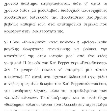
χρονικό διάστημα επιβεβαιώνεται, διότι σ’ αυτό το
χρονικό διάστημα μεσολαβούν διαδοχικές αποτυχημένες
προσπάθειες διάψευσής της. Προσπάθειες βασισμένες
βεβαίως καθεμιά τους στα επιστημονικά θεμέλια που
αρμόζουν στην ιδιαιτερότητά της.
γ)
Είναι -τουλάχιστον κατά κανόνα- η «μοίρα» κάθε
μεγάλης θεωρητικής ανακάλυψης να βρίσκει την
αποτύπωσή της στην ιστορία μέσ’ από ένα είδος
γνωμικού. Η θεωρία του
Karl
Popper
περί «Επιλάθευσης»
δεν θα μπορούσε εύκολα ν’ αποφύγει μια τέτοια
προοπτική. Γι’ αυτό, στα σχετικά διδακτικά εγχειρίδια
συνήθως η ως άνω θεωρία του
Karl
Popper
απλοποιείται,
για ευνόητους λόγους, μέσω του παραδείγματος των
«λευκών κύκνων»: Το συμπέρασμα -και το αντίστοιχο
«θεώρημα»- «όλοι οι κύκνοι είναι λευκοί» δεν ισχύει λόγω