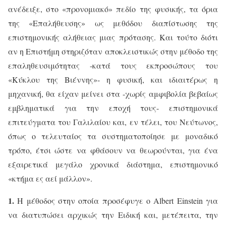
ανέδειξε, στο «προνομιακό» πεδίο της φυσικής, τα όρια
της «Επαλήθευσης» ως μεθόδου διαπίστωσης της
επιστημονικής αλήθειας μιας πρότασης. Και τούτο διότι
αν η Επιστήμη στηριζόταν αποκλειστικώς στην μέθοδο της
επαληθευσιμότητας -κατά τους εκπροσώπους του
«Κύκλου της Βιέννης»- η φυσική, και ιδιαιτέρως η
μηχανική, θα είχαν μείνει στα -χωρίς αμφιβολία βεβαίως
εμβληματικά για την εποχή τους- επιστημονικά
επιτεύγματα του Γαλιλαίου και, εν τέλει, του Νεύτωνος,
όπως ο τελευταίος τα συστηματοποίησε με μοναδικό
τρόπο, έτσι ώστε να φθάσουν να θεωρούνται, για ένα
εξαιρετικά μεγάλο χρονικά διάστημα, επιστημονικό
«κτήμα ες αεί μάλλον».
1.
Η μέθοδος στην οποία προσέφυγε ο
Albert
Einstein
για
να διατυπώσει αρχικώς την Ειδική και, μετέπειτα, την