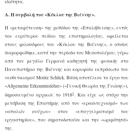
ιδιότητα.
Α. Η συμβολή του «Κύκλου της Βιέννης».
Η «μεταφύτευση» της μεθόδου της «Επαλήθευσης», εντός
του ευρύτερου πεδίου της επιστημολογίας, οφείλεται
στους φιλοσόφους του «Κύκλου της Βιέννης», ο οποίος
διαμορφώθηκε, κατά την περίοδο του Μεσοπολέμου, γύρω
από τον μεγάλο Γερμανό καθηγητή της φυσικής στο
Πανεπιστήμιο της Βιέννης και κορυφαίο εκπρόσωπο του
νεοθετικισμού
Moritz
Schlick
. Βάση αποτέλεσε το έργο του
«Allgemeine Erkenntnislehre» («Γενική Θεωρία της Γνώσης»),
1
δημοσιευμένο αρχικώς το 1918
. Και είχε ως στόχο την
μετάβαση της Επιστήμης από τον «ερασιτεχνισμό» των
«απαλών ονύχων» στον «επαγγελματισμό του
εργαστηρίου», που σηματοδοτούσε και την «ωριμότητά»
της.