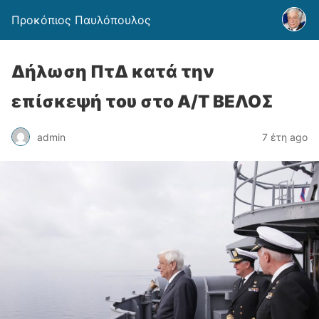
Προκόπιος Παυλόπουλος
Δήλωση ΠτΔ κατά την
επίσκεψή του στο Α/Τ ΒΕΛΟΣ
admin
7 έτη ago