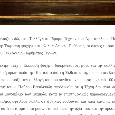
αινιάζω εδώ, στο Τελλόγλειο Ίδρυμα Τεχνών του Αριστοτελείου Πα
η: Έκφραση ψυχής» και «Φιλίας Δώρα». Εκθέσεις, οι οποίες τιμούν 
ου Τελλόγλειου Ιδρύματος Τεχνών.
ρη Τέχνη: Έκφραση ψυχής», διακρίνεται όχι μόνο για την καλλιτεχ
δική πρωτοτυπία της. Και τούτο διότι η Έκθεση αυτή, η οποία οφείλ
 παρουσιάζει την συλλογή του που συνθέτουν περισσότερα από 100 
ή του κ. Παύλου Βασιλειάδη αποδεικνύει ότι η Τέχνη δεν είναι -ο
και μονοπώλιο των ψυχικώς, κατά τα επιστημονικώς παραδεδεγμέν
τισμός οφείλουν πολλά σε ψυχικώς νοσούντα, και πάλι κατά τα ε
 αυτά τα άτομα διατηρούν, στο ακέραιο, την αξία τους και την προσω