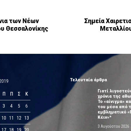
ίνια των Νέων
Σημεία Χαιρετι
ου Θεσσαλονίκης
Μεταλλίου
Τελευταία άρθρα
2019
Γιατί λιγοστεύ
Π
Π
Σ
Κ
χρόνια της αθ
Το «αίνιγμα» κα
3
4
5
6
του μέσα από 
εμβληματικό «
Κέιν»*
10
11
12
13
3 Αυγούστου 2026
17
18
19
20