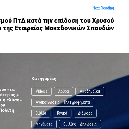
Next Reading
σμού ΠτΔ κατά την επίδοση του Χρυσού
 της Εταιρείας Μακεδονικών Σπουδών
Κατηγορίες
ουν «τα
Videos
Άρθρα
Ακαδημαϊκά
ωότητας;»
ι η «λύση»
Ανακοινώσεις – Τηλεγραφήματα
τον
Πολίτη
Βιβλία
Γενικά
Διάφορα
Μηνύματα
Ομιλίες – Δηλώσεις