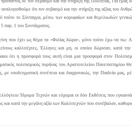
 προπαντός δε τον σεβασμό και την στήριξη της Πολιτείας. Για εμάς 
 αναλογισθούμε ότι τον σεβασμό και την στήριξη της αξίας του Ανθρ
τό τούτο το Σύνταγμα, μέσω των κορυφαίων και θεμελιωδών γενικών
 5 παρ. 1 του Συντάγματος.
ίνη που έχει ως θέμα τα «Φιλίας δώρα», μόνο τούτο έχω να πω: Αξ
ίνους καλλιτέχνες, Έλληνες και μη, οι οποίοι δώρισαν, κατά την 
αιοι ότι η προσφορά τους αυτή είναι μια προσφορά στον Πολιτισμό
ματικός πολιτισμικός πυρήνας του Αριστοτελείου Πανεπιστημίου Θε
, με υποδειγματική συνέπεια και διαχρονικώς, την Παιδεία μας, μ
ελλόγλειο Ίδρυμα Τεχνών και εύχομαι οι δύο Εκθέσεις που εγκαινιάζ
υς και κατά την μεγάλη αξία των Καλλιτεχνών που συνέβαλαν, καθορι