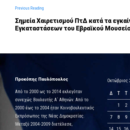
Previous Reading
Σημεία Χαιρετισμού ΠτΔ κατά τα εγκα
Εγκαταστάσεων του Εβραϊκού Μουσεί
Προκόπης Παυλόπουλος
Οκτώβριος 
Από το 2000 ως το 2014 εκλεγόταν
Δ
Τ
Τ
συνεχώς Βουλευτής Α΄ Αθηνών. Από το
1
2
2000 έως το 2004 ήταν Κοινοβουλευτικός
Εκπρόσωπος της Νέας Δημοκρατίας.
7
8
9
Μεταξύ 2004-2009 διετέλεσε,
14
15
16