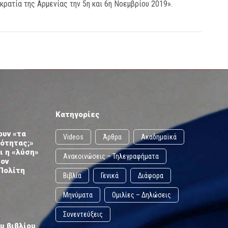
ρατία της Αρμενίας την 5η και 6η Νοεμβρίου 2019».
Κατηγορίες
ουν «τα
Videos
Άρθρα
Ακαδημαϊκά
ωότητας;»
ι η «λύση»
Ανακοινώσεις – Τηλεγραφήματα
τον
Πολίτη
Βιβλία
Γενικά
Διάφορα
Μηνύματα
Ομιλίες – Δηλώσεις
Συνεντεύξεις
υ βιβλίου