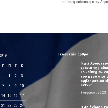
επίσημη επίσκεψη στην Δημοκ
Τελευταία άρθρα
2019
Γιατί λιγοστεύ
Π
Π
Σ
Κ
χρόνια της αθ
Το «αίνιγμα» κα
1
2
3
του μέσα από 
εμβληματικό «
Κέιν»*
7
8
9
10
3 Αυγούστου 2026
14
15
16
17
21
22
23
24
Η 4η έκδοση το