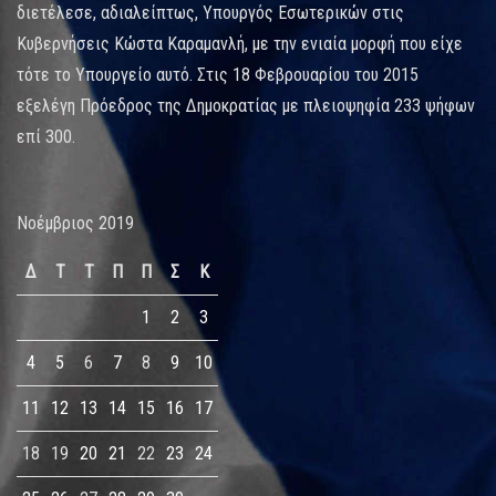
διετέλεσε, αδιαλείπτως, Υπουργός Εσωτερικών στις
Κυβερνήσεις Κώστα Καραμανλή, με την ενιαία μορφή που είχε
τότε το Υπουργείο αυτό. Στις 18 Φεβρουαρίου του 2015
εξελέγη Πρόεδρος της Δημοκρατίας με πλειοψηφία 233 ψήφων
επί 300.
Νοέμβριος 2019
Δ
Τ
Τ
Π
Π
Σ
Κ
1
2
3
4
5
6
7
8
9
10
11
12
13
14
15
16
17
18
19
20
21
22
23
24