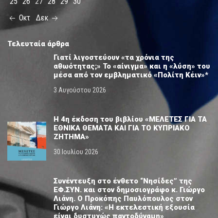
25
26
27
28
29
30
Οκτ
Δεκ
Τελευταία άρθρα
Γιατί λιγοστεύουν «τα χρόνια της
αθωότητας;» Το «αίνιγμα» και η «λύση» του
μέσα από τον εμβληματικό «Πολίτη Κέιν»*
3 Αυγούστου 2026
Η 4η έκδοση του βιβλίου «ΜΕΛΕΤΕΣ ΓΙΑ ΤΑ
ΕΘΝΙΚΑ ΘΕΜΑΤΑ ΚΑΙ ΓΙΑ ΤΟ ΚΥΠΡΙΑΚΟ
ΖΗΤΗΜΑ»
30 Ιουλίου 2026
Συνέντευξη στο ένθετο “Νησίδες” της
ΕΦ.ΣΥΝ. και στον δημοσιογράφο κ. Γιώργο
Λιάνη. Ο Προκόπης Παυλόπουλος στον
Γιώργο Λιάνη: «Η εκτελεστική εξουσία
είναι δυστυχώς παντοδύναμη»