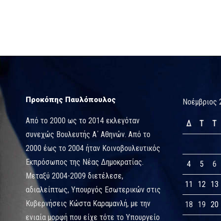
Προκόπης Παυλόπουλος
Νοέμβριος 
Από το 2000 ως το 2014 εκλεγόταν
Δ
Τ
Τ
συνεχώς Βουλευτής Α΄ Αθηνών. Από το
2000 έως το 2004 ήταν Κοινοβουλευτικός
Εκπρόσωπος της Νέας Δημοκρατίας.
4
5
6
Μεταξύ 2004-2009 διετέλεσε,
11
12
13
αδιαλείπτως, Υπουργός Εσωτερικών στις
Κυβερνήσεις Κώστα Καραμανλή, με την
18
19
20
ενιαία μορφή που είχε τότε το Υπουργείο