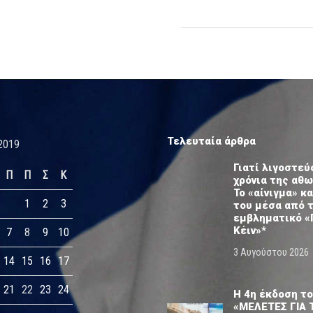
Τελευταία άρθρα
2019
Γιατί λιγοστεύ
Π
Π
Σ
Κ
χρόνια της αθ
Το «αίνιγμα» κα
1
2
3
του μέσα από 
εμβληματικό «
Κέιν»*
7
8
9
10
3 Αυγούστου 2026
14
15
16
17
21
22
23
24
Η 4η έκδοση το
«ΜΕΛΕΤΕΣ ΓΙΑ 