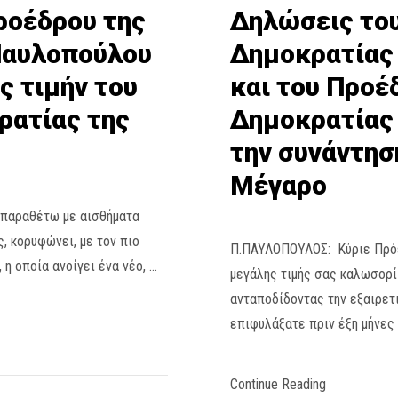
ροέδρου της
Δηλώσεις το
Παυλοπούλου
Δημοκρατίας
ς τιμήν του
και του Προέ
ρατίας της
Δημοκρατίας τ
την συνάντησ
Μέγαρο
ο παραθέτω με αισθήματα
ς, κορυφώνει, με τον πιο
Π.ΠΑΥΛΟΠΟΥΛΟΣ: Κύριε Πρόε
η οποία ανοίγει ένα νέο, …
μεγάλης τιμής σας καλωσορί
ανταποδίδοντας την εξαιρετι
επιφυλάξατε πριν έξη μήνες
Continue Reading