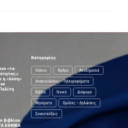
Κατηγορίες
ουν «τα
Videos
Άρθρα
Ακαδημαϊκά
ωότητας;»
ι η «λύση»
Ανακοινώσεις – Τηλεγραφήματα
τον
Πολίτη
Βιβλία
Γενικά
Διάφορα
Μηνύματα
Ομιλίες – Δηλώσεις
Συνεντεύξεις
υ βιβλίου
ΤΑ ΕΘΝΙΚΑ