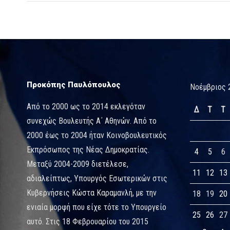
Προκόπης Παυλόπουλος
Νοέμβριος 
Από το 2000 ως το 2014 εκλεγόταν
Δ
Τ
Τ
συνεχώς Βουλευτής Α΄ Αθηνών. Από το
2000 έως το 2004 ήταν Κοινοβουλευτικός
Εκπρόσωπος της Νέας Δημοκρατίας.
4
5
6
Μεταξύ 2004-2009 διετέλεσε,
11
12
13
αδιαλείπτως, Υπουργός Εσωτερικών στις
Κυβερνήσεις Κώστα Καραμανλή, με την
18
19
20
ενιαία μορφή που είχε τότε το Υπουργείο
25
26
27
αυτό. Στις 18 Φεβρουαρίου του 2015