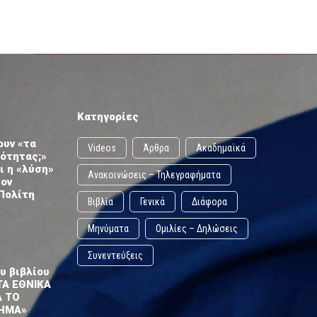
Κατηγορίες
ουν «τα
Videos
Άρθρα
Ακαδημαϊκά
ωότητας;»
ι η «λύση»
Ανακοινώσεις – Τηλεγραφήματα
τον
Πολίτη
Βιβλία
Γενικά
Διάφορα
Μηνύματα
Ομιλίες – Δηλώσεις
Συνεντεύξεις
υ βιβλίου
ΤΑ ΕΘΝΙΚΑ
Α ΤΟ
ΗΜΑ»