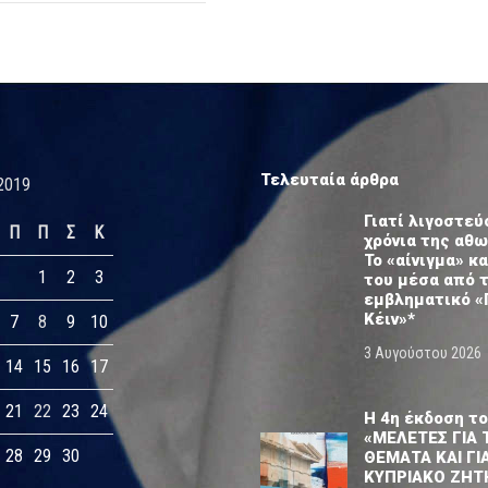
Τελευταία άρθρα
2019
Γιατί λιγοστεύ
Π
Π
Σ
Κ
χρόνια της αθ
Το «αίνιγμα» κα
1
2
3
του μέσα από 
εμβληματικό «
Κέιν»*
7
8
9
10
3 Αυγούστου 2026
14
15
16
17
21
22
23
24
Η 4η έκδοση το
«ΜΕΛΕΤΕΣ ΓΙΑ 
28
29
30
ΘΕΜΑΤΑ ΚΑΙ ΓΙ
ΚΥΠΡΙΑΚΟ ΖΗΤ