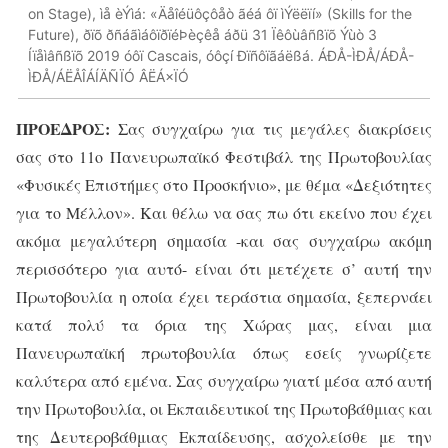
on Stage), ìå èÝìá: «Äåîéüôçôåò ãéá ôï ìÝëëïí» (Skills for the
Future), ðïõ ðñáãìáôïðïéÞèçêå áðü 31 Ïêôùâñßïõ Ýùò 3
Íïåìâñßïõ 2019 óôï Cascais, óôçí Ðïñôïãáëßá. ÁÐÅ-ÌÐÅ/ÁÐÅ-
ÌÐÅ/ÁËÅÎÁÍÄÑÏÓ ÂËÁ×ÏÓ
ΠΡΟΕΔΡΟΣ:
Σας συγχαίρω για τις μεγάλες διακρίσεις
σας στο 11ο Πανευρωπαϊκό Φεστιβάλ της Πρωτοβουλίας
«Φυσικές Επιστήμες στο Προσκήνιο», με θέμα «Δεξιότητες
για το Μέλλον». Και θέλω να σας πω ότι εκείνο που έχει
ακόμα μεγαλύτερη σημασία -και σας συγχαίρω ακόμη
περισσότερο για αυτό- είναι ότι μετέχετε σ’ αυτή την
Πρωτοβουλία η οποία έχει τεράστια σημασία, ξεπερνάει
κατά πολύ τα όρια της Χώρας μας, είναι μια
Πανευρωπαϊκή πρωτοβουλία όπως εσείς γνωρίζετε
καλύτερα από εμένα. Σας συγχαίρω γιατί μέσα από αυτή
την Πρωτοβουλία, οι Εκπαιδευτικοί της Πρωτοβάθμιας και
της Δευτεροβάθμιας Εκπαίδευσης, ασχολείσθε με την