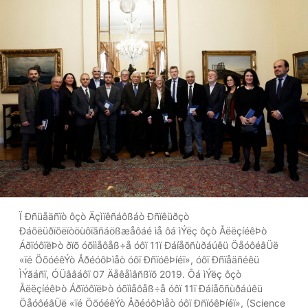
Ï Ðñüåäñïò ôçò Äçìïêñáôßáò Ðñïêüðçò
Ðáõëüðïõëïòöùôïãñáößæåôáé ìå ôá ìÝëç ôçò ÅëëçíéêÞò
ÁðïóôïëÞò ðïõ óõììåôåß÷å óôï 11ï Ðáíåõñùðáúêü ÖåóôéâÜë
«ïé ÖõóéêÝò ÅðéóôÞìåò óôï ÐñïóêÞíéï», óôï Ðñïåäñéêü
ÌÝãáñï, ÓÜââáôï 07 Äåêåìâñßïõ 2019. Ôá ìÝëç ôçò
ÅëëçíéêÞò ÁðïóôïëÞò óõììåôåß÷å óôï 11ï Ðáíåõñùðáúêü
ÖåóôéâÜë «ïé ÖõóéêÝò ÅðéóôÞìåò óôï ÐñïóêÞíéï», (Science