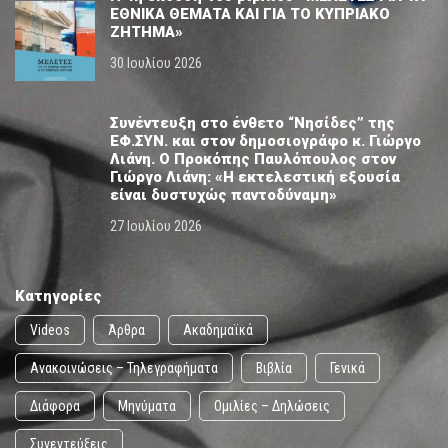
ΕΘΝΙΚΑ ΘΕΜΑΤΑ ΚΑΙ ΓΙΑ ΤΟ ΚΥΠΡΙΑΚΟ
ΖΗΤΗΜΑ»
30 Ιουλίου 2026
Συνέντευξη στο ένθετο “Νησίδες” της
ΕΦ.ΣΥΝ. και στον δημοσιογράφο κ. Γιώργο
Λιάνη. Ο Προκόπης Παυλόπουλος στον
Γιώργο Λιάνη: «Η εκτελεστική εξουσία
είναι δυστυχώς παντοδύναμη»
27 Ιουλίου 2026
Κατηγορίες
Videos
Άρθρα
Ακαδημαϊκά
Ανακοινώσεις – Τηλεγραφήματα
Βιβλία
Γενικά
Διάφορα
Μηνύματα
Ομιλίες – Δηλώσεις
Συνεντεύξεις