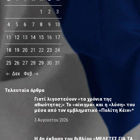
1
2
3
4
5
6
7
8
9
10
11
12
13
14
15
16
17
18
19
20
21
22
23
24
25
26
27
28
29
30
31
Δεκ
Φεβ
Τελευταία άρθρα
Γιατί λιγοστεύουν «τα χρόνια της
αθωότητας;» Το «αίνιγμα» και η «λύση» του
μέσα από τον εμβληματικό «Πολίτη Κέιν»*
3 Αυγούστου 2026
Η 4η έκδοση του βιβλίου «ΜΕΛΕΤΕΣ ΓΙΑ ΤΑ