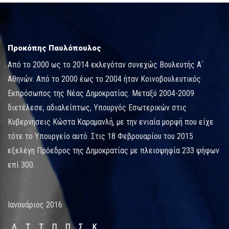
Προκόπης Παυλόπουλος
Από το 2000 ως το 2014 εκλεγόταν συνεχώς Βουλευτής Α΄
Αθηνών. Από το 2000 έως το 2004 ήταν Κοινοβουλευτικός
Εκπρόσωπος της Νέας Δημοκρατίας. Μεταξύ 2004-2009
διετέλεσε, αδιαλείπτως, Υπουργός Εσωτερικών στις
Κυβερνήσεις Κώστα Καραμανλή, με την ενιαία μορφή που είχε
τότε το Υπουργείο αυτό. Στις 18 Φεβρουαρίου του 2015
εξελέγη Πρόεδρος της Δημοκρατίας με πλειοψηφία 233 ψήφων
επί 300.
Ιανουάριος 2016
Δ
Τ
Τ
Π
Π
Σ
Κ