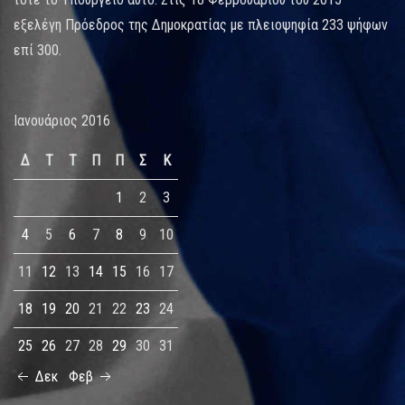
εξελέγη Πρόεδρος της Δημοκρατίας με πλειοψηφία 233 ψήφων
επί 300.
Ιανουάριος 2016
Δ
Τ
Τ
Π
Π
Σ
Κ
1
2
3
4
5
6
7
8
9
10
11
12
13
14
15
16
17
18
19
20
21
22
23
24
25
26
27
28
29
30
31
Δεκ
Φεβ