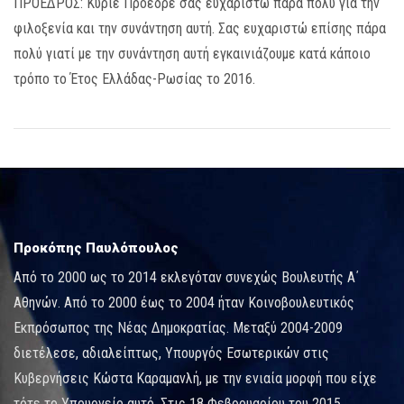
ΠΡΟΕΔΡΟΣ: Κύριε Πρόεδρε σας ευχαριστώ πάρα πολύ για την
φιλοξενία και την συνάντηση αυτή. Σας ευχαριστώ επίσης πάρα
πολύ γιατί με την συνάντηση αυτή εγκαινιάζουμε κατά κάποιο
τρόπο το Έτος Ελλάδας-Ρωσίας το 2016.
Προκόπης Παυλόπουλος
Από το 2000 ως το 2014 εκλεγόταν συνεχώς Βουλευτής Α΄
Αθηνών. Από το 2000 έως το 2004 ήταν Κοινοβουλευτικός
Εκπρόσωπος της Νέας Δημοκρατίας. Μεταξύ 2004-2009
διετέλεσε, αδιαλείπτως, Υπουργός Εσωτερικών στις
Κυβερνήσεις Κώστα Καραμανλή, με την ενιαία μορφή που είχε
τότε το Υπουργείο αυτό. Στις 18 Φεβρουαρίου του 2015