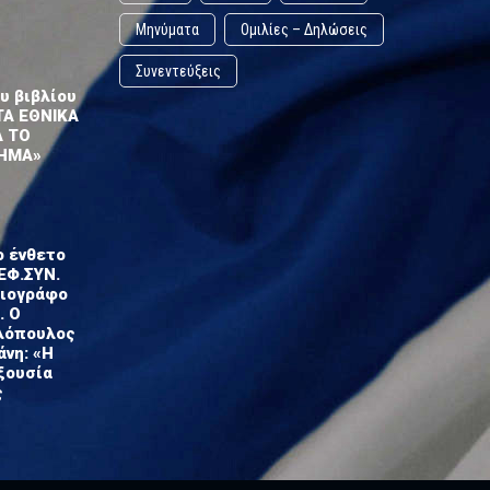
Μηνύματα
Ομιλίες – Δηλώσεις
Συνεντεύξεις
υ βιβλίου
ΤΑ ΕΘΝΙΚΑ
Α ΤΟ
ΗΜΑ»
ο ένθετο
ΕΦ.ΣΥΝ.
σιογράφο
. Ο
λόπουλος
άνη: «Η
ξουσία
ς