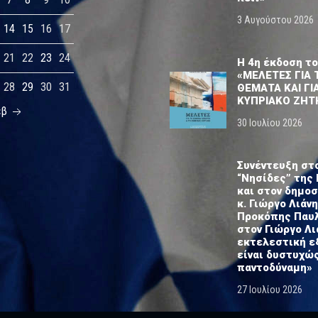
3 Αυγούστου 2026
14
15
16
17
21
22
23
24
Η 4η έκδοση το
«ΜΕΛΕΤΕΣ ΓΙΑ 
28
29
30
31
ΘΕΜΑΤΑ ΚΑΙ ΓΙ
ΚΥΠΡΙΑΚΟ ΖΗΤ
εβ
30 Ιουλίου 2026
Συνέντευξη στ
“Νησίδες” της 
και στον δημο
κ. Γιώργο Λιάνη
Προκόπης Παυ
στον Γιώργο Λι
εκτελεστική ε
είναι δυστυχώ
παντοδύναμη»
27 Ιουλίου 2026