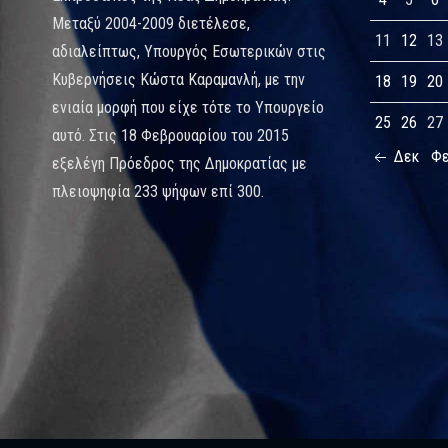
Μεταξύ 2004-2009 διετέλεσε,
11
12
13
αδιαλείπτως, Υπουργός Εσωτερικών στις
Κυβερνήσεις Κώστα Καραμανλή, με την
18
19
20
ενιαία μορφή που είχε τότε το Υπουργείο
25
26
27
αυτό. Στις 18 Φεβρουαρίου του 2015
Δεκ
Φ
εξελέγη Πρόεδρος της Δημοκρατίας με
πλειοψηφία 233 ψήφων επί 300.