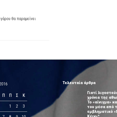
εγάρου θα παραμείνει
Τελευταία άρθρα
2016
Γιατί λιγοστεύ
Π
Π
Σ
Κ
χρόνια της αθ
Το «αίνιγμα» κα
1
2
3
του μέσα από 
εμβληματικό «
Κέιν»*
7
8
9
10