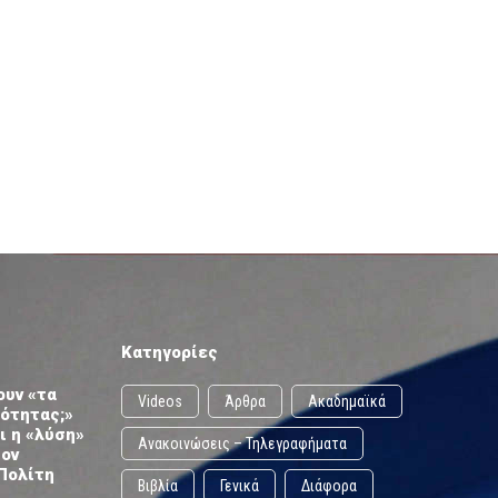
Κατηγορίες
ουν «τα
Videos
Άρθρα
Ακαδημαϊκά
ωότητας;»
ι η «λύση»
Ανακοινώσεις – Τηλεγραφήματα
τον
Πολίτη
Βιβλία
Γενικά
Διάφορα