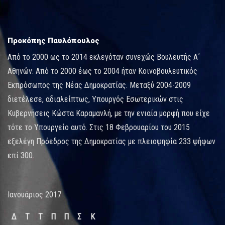
Προκόπης Παυλόπουλος
Από το 2000 ως το 2014 εκλεγόταν συνεχώς Βουλευτής Α΄
Αθηνών. Από το 2000 έως το 2004 ήταν Κοινοβουλευτικός
Εκπρόσωπος της Νέας Δημοκρατίας. Μεταξύ 2004-2009
διετέλεσε, αδιαλείπτως, Υπουργός Εσωτερικών στις
Κυβερνήσεις Κώστα Καραμανλή, με την ενιαία μορφή που είχε
τότε το Υπουργείο αυτό. Στις 18 Φεβρουαρίου του 2015
εξελέγη Πρόεδρος της Δημοκρατίας με πλειοψηφία 233 ψήφων
επί 300.
Ιανουάριος 2017
Δ
Τ
Τ
Π
Π
Σ
Κ