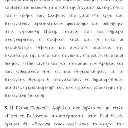
το Βυζάντιο διέδωσε τα αγαθά της Αρχαίας Σκέψης, όπως
και ο κόσμος των Σλάβων, που χάρη στο έργο των
Βυζαντινών ιεραποστόλων φωτίσθηκε και οδηγήθηκε
στην Ορθόδοξη Πίστη. Γεγονός που και σήμερα
αναγνωρίζουν οι σλαβικοί λαοί, και γι’ αυτό οι
περισσότεροι σέβονται και αγαπούν ιδιαίτερα την
Ελλάδα, με την οποία τους συνδέουν στενοί πνευματικοί
δεσμοί. Το ίδιο ισχύει και για τον κόσμο των Αράβων και
των Οθωμανών που, αν και συγκρούσθηκαν με το
Βυζάντιο, σίγουρα θ’ αδυνατούσαν να δημιουργήσουν
μια στέρεη κρατική δομή, εάν δεν είχαν ως υπόδειγμα την
Βυζαντινή διοίκηση.
5.
Η Ελένη Γλύκατζη Αρβελέρ, στο βιβλίο της με τίτλο
«Γιατί το Βυζάντιο», παραπέμποντας στον
Paul
Valery
,
γράφει ότι «
Ευρώπη είναι εκεί όπου το όνομα του