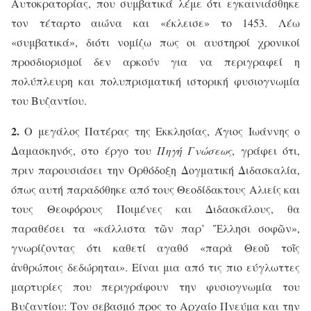
Αυτοκρατορίας, που συμβατικά λέμε ότι εγκαινιάσθηκε
τον τέταρτο αιώνα και «έκλεισε» το 1453. Λέω
«συμβατικά», διότι νομίζω πως οι αυστηροί χρονικοί
προσδιορισμοί δεν αρκούν για να περιγραφεί η
πολύπλευρη και πολυπρισματική ιστορική φυσιογνωμία
του Βυζαντίου.
2.
Ο μεγάλος Πατέρας της Εκκλησίας, Άγιος Ιωάννης ο
Δαμασκηνός, στο έργο του
Πηγή Γνώσεως
, γράφει ότι,
πριν παρουσιάσει την Ορθόδοξη Δογματική Διδασκαλία,
όπως αυτή παραδόθηκε από τους Θεοδίδακτους Αλιείς και
τους Θεοφόρους Ποιμένες και Διδασκάλους, θα
παραθέσει τα «κάλλιστα τ
ῶ
ν παρ’
Ἕ
λλησι σοφ
ῶ
ν»,
γνωρίζοντας ότι καθετί αγαθό «παρ
ὰ
Θεο
ῦ
το
ῖ
ς
ἀ
νθρώποις δεδώρηται». Είναι μια από τις πιο εύγλωττες
μαρτυρίες που περιγράφουν την φυσιογνωμία του
Βυζαντίου: Τον σεβασμό προς το Αρχαίο Πνεύμα και την