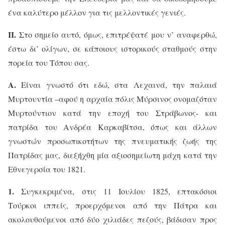
ένα καλύτερο μέλλον για τις μελλοντικές γενιές.
ΙΙ.
Στο σημείο αυτό, όμως, επιτρέψατέ μου ν’ αναφερθώ,
έστω δι’ ολίγων, σε κάποιους ιστορικούς σταθμούς στην
πορεία του Τόπου σας.
Α.
Είναι γνωστό ότι εδώ, στα Λεχαινά, την παλαιά
Μυρτουντία –αφού η αρχαία πόλις Μύρσινος ονομαζόταν
Μυρτούντιον κατά την εποχή του Στράβωνος- και
πατρίδα του Ανδρέα Καρκαβίτσα, όπως και άλλων
γνωστών προσωπικοτήτων της πνευματικής ζωής της
Πατρίδας μας,
διεξήχθη μία αξιοσημείωτη μάχη κατά την
Εθνεγερσία του 1821.
1.
Συγκεκριμένα,
στις 11 Ιουλίου 1825, επτακόσιοι
Τούρκοι ιππείς, προερχόμενοι από την Πάτρα και
ακολουθούμενοι από δύο χιλιάδες πεζούς, βάδισαν προς