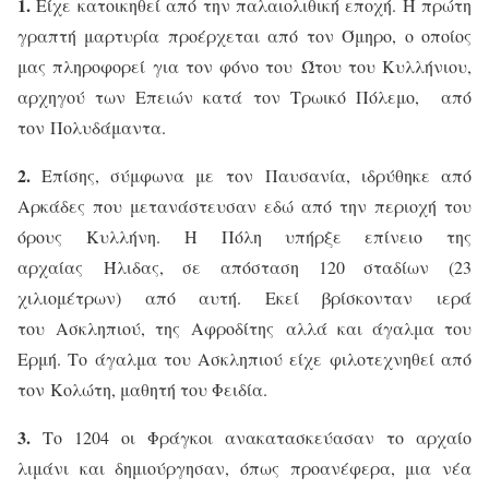
1.
Είχε κατοικηθεί από την παλαιολιθική εποχή. Η πρώτη
γραπτή μαρτυρία προέρχεται από τον Όμηρο, ο οποίος
μας πληροφορεί για τον φόνο του
Ώτου του Κυλλήνιου,
αρχηγού των Επειών κατά τον Τρωικό Πόλεμο,
από
τον
Πολυδάμαντα.
2.
Επίσης, σύμφωνα με τον
Παυσανία, ιδρύθηκε από
Αρκάδες που μετανάστευσαν εδώ από την περιοχή του
όρους
Κυλλήνη.
Η Πόλη υπήρξε επίνειο
της
αρχαίας
Ήλιδας, σε απόσταση 120 σταδίων (23
χιλιομέτρων) από αυτή. Εκεί βρίσκονταν ιερά
του
Ασκληπιού, της
Αφροδίτης
αλλά και άγαλμα του
Ερμή. Το άγαλμα του Ασκληπιού είχε φιλοτεχνηθεί από
τον
Κολώτη
, μαθητή του Φειδία.
3.
Το 1204 οι Φράγκοι ανακατασκεύασαν το αρχαίο
λιμάνι και δημιούργησαν, όπως προανέφερα, μια νέα