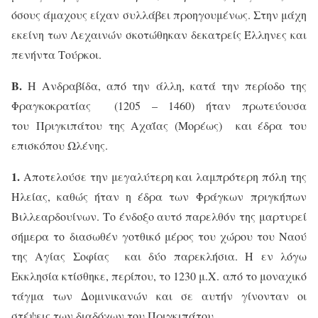
όσους άμαχους είχαν συλλάβει προηγουμένως. Στην μάχη
εκείνη των Λεχαινών σκοτώθηκαν δεκατρείς Έλληνες και
πενήντα Τούρκοι.
Β.
Η Ανδραβίδα, από την άλλη, κατά την περίοδο της
Φραγκοκρατίας
(1205 – 1460) ήταν πρωτεύουσα
του
Πριγκιπάτου της Αχαΐας (Μορέως)
και έδρα του
επισκόπου Ωλένης.
1.
Αποτελούσε την μεγαλύτερη και λαμπρότερη πόλη της
Ηλείας, καθώς ήταν η έδρα των
Φράγκων
πριγκήπων
Βιλλεαρδουίνων. Το ένδοξο αυτό παρελθόν της μαρτυρεί
σήμερα το
διασωθέν γοτθικό μέρος του χώρου του Ναού
της Αγίας Σοφίας
και δύο παρεκλήσια. Η εν λόγω
Εκκλησία κτίσθηκε, περίπου, το 1230 μ.Χ.
από το μοναχικό
τάγμα των Δομινικανών και σε αυτήν γίνονταν οι
στέψεις των διαδόχων του Πριγκιπάτου.