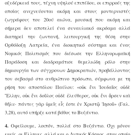
οξυδέρκειά τους, τέχνη υψηλού επιπέδου, οι επιρροές της
οποίας ανιχνεύονται ακόμη και στους μοντερνιστές
ζωγράφους του 20ού αιώνα, μουσική που ακόμη και
σήμερα δεν αποτελεί ένα συναυλιακό ακρόαμα αλλά
διατηρεί την ζωντανή, λειτουργική της θέση στην
Ορθόδοξη Λατρεία, ένα διοικητικό σύστημα και ένας
Νομικός Πολιτισμός που διέσωσε την Ελληνορωμαϊκή
Παράδοση και διαδραμάτισε θεμελιώδη ρόλο στην
δημιουργία των σύγχρονων Δημοκρατιών, προβάλλοντας
τον σεβασμό στο ανθρώπινο πρόσωπο, σύμφωνα με τη
ρήση του αποστόλου Παύλου: «ο
ὐ
κ
ἔ
νι
Ἰ
ουδα
ῖ
ος ο
ὐ
δ
ὲ
Ἕ
λλην, ο
ὐ
κ
ἔ
νι δο
ῦ
λος ο
ὐ
δ
ὲ
ἐ
λεύθερος, ο
ὐ
κ
ἔ
νι
ἄ
ρσεν κα
ὶ
θ
ῆ
λυ· πάντες γ
ὰ
ρ
ὑ
με
ῖ
ς ε
ἷ
ς
ἐ
στε
ἐ
ν Χριστ
ῷ
Ἰ
ησο
ῦ
» (Γαλ.
3,28), αυτό υπήρξε κατά βάθος το Βυζάντιο.
4.
Οφείλουμε, λοιπόν, πολλά στο Βυζάντιο. Όχι μόνον
εμείς, οι Έλληνες, αλλά και ο Δυτικός Κόσμος, στον οποίο