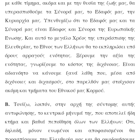
με κάθε τίμημα, ακόμα και με την θυσία της ζωής μας, θα
υπερασπισθούμε τα Σύνορά μας, το Έδαφός μας, την
Κυριαρχία μας. Υπενθυμίζω ότι το Έδαφός μας και τα
Σύνορά μας είναι Έδαφος και Σύνορα της Ευρωπαϊκής
Ένωσης. Και αυτό το μεγάλο Χρέος της υπεράσπισης της
Ελευθερίας, το Έθνος των Ελλήνων θα το εκπληρώσει υπό
όρους αρραγούς ενότητας. Ξέρουμε την αξία της
ενότητας, γνωρίζουμε το κόστος της διχόνοιας. Είναι
αδιανόητο να κάνουμε ξανά λάθη που, μέσα από
διχόνοιες και διχασμούς, στο παρελθόν μας στοίχισαν
ακόμη και τμήματα του Εθνικού μας Κορμού.
Β.
Τονίζω, λοιπόν, στην αρχή της σύντομης αυτής
αντιφώνησης, το κεντρικό μήνυμά της, που αποτελεί ήδη
κτήμα και βαθιά πεποίθηση όλων των Ελλήνων: Ότι,
δηλαδή, μόνον ενωμένοι και αποφασισμένοι θα
προασπίσουμε την Ελευθερία μας και θα οικοδομήσουμε