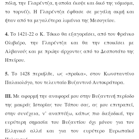
πόλη, την
Γλαρέντζα
, η οποία έκοψε και δικό της νόμισμα,
το
τορνέζι. Η Γλαρέντζα έφθασε σε μεγάλη ακμή και
ήταν από τα μεγαλύτερα λιμάνια της Μεσογείου.
4.
Το 1421-22 ο
Κ. Τόκκο
θα εξαγοράσει, από τον Φράνκο
Ολιβιέρο, την Γλαρέντζα και θα την εποικίσει με
Αλβανούς και με πρώην άρχοντες από το Δεσποτάτο της
Ηπείρου.
5.
Το 1428 περιήλθε, ως «προίκα», στον
Κωνσταντίνο
Παλαιολόγο, τον τελευταίο Βυζαντινό Αυτοκράτορα.
ΙΙΙ.
Με αφορμή την αναφορά μου στην Βυζαντινή περίοδο
της μακράς Ιστορίας του Τόπου σας, ας μου επιτραπεί,
στην συνέχεια, ν’ αναπτύξω, κάπως πιο διεξοδικά, την
ευρύτερη σημασία του Βυζαντίου όχι μόνον για τον
Ελληνικό αλλά και για τον ευρύτερο Ευρωπαϊκό