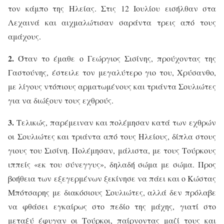
τον κάμπο της Ηλείας. Στις 12 Ιουλίου εισήλθαν στα
Λεχαινά και αιχμαλώτισαν σαράντα τρεις από τους
αμάχους.
2.
Όταν το έμαθε ο Γεώργιος Σισίνης, προύχοντας της
Γαστούνης, έστειλε τον μεγαλύτερο γιο του, Χρύσανθο,
με λίγους ντόπιους αρματωμένους και τριάντα Σουλιώτες
για να διώξουν τους εχθρούς.
3.
Τελικώς, παρέμειναν και πολέμησαν κατά των εχθρών
οι
Σουλιώτες και τριάντα από τους Ηλείους, δίπλα στους
γιους του Σισίνη. Πολέμησαν, μάλιστα, με τους Τούρκους
ιππείς «εκ του σύνεγγυς», δηλαδή σώμα με σώμα. Προς
βοήθεια των εξεγερμένων ξεκίνησε να πάει και ο Κώστας
Μπότσαρης με διακόσιους Σουλιώτες, αλλά δεν πρόλαβε
να φθάσει εγκαίρως στο πεδίο της μάχης, γιατί στο
μεταξύ έφυγαν οι Τούρκοι, παίρνοντας μαζί τους και